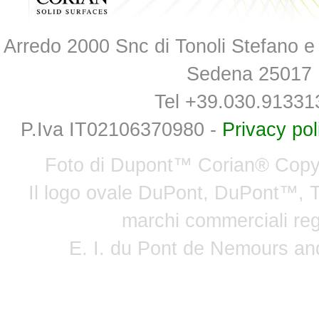
Arredo 2000 Snc di Tonoli Stefano e 
Sedena 25017 
Tel +39.030.91331
P.Iva IT02106370980 -
Privacy pol
Foto di Dupont™ Corian® Copyrigh
Il logo ovale DuPont, DuPont™, 
marchi commerciali regi
E. I. du Pont de Nemours and