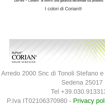
DuPont™ Corian® di offrirVi una garanzia decennale sul prodotto.
I colori di Corian®
Arredo 2000 Snc di Tonoli Stefano e 
Sedena 25017 
Tel +39.030.91331
P.Iva IT02106370980 -
Privacy pol