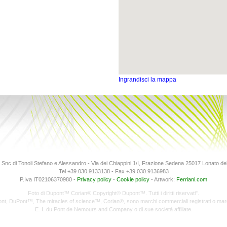
Ingrandisci la mappa
Snc di Tonoli Stefano e Alessandro - Via dei Chiappini 1/I, Frazione Sedena 25017 Lonato d
Tel +39.030.9133138 - Fax +39.030.9136983
P.Iva IT02106370980 -
Privacy policy
-
Cookie policy
-
Artwork:
Ferriani.com
Foto di Dupont™ Corian® Copyright© Dupont™. Tutti i diritti riservati".
Pont, DuPont™, The miracles of science™, Corian®, sono marchi commerciali registrati o marc
E. I. du Pont de Nemours and Company o di sue società affiliate.