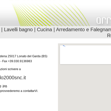
|
Lavelli bagno
|
Cucina
|
Arredamento e Falegnam
R
Sedena 25017 Lonato del Garda (BS)
 - Fax +39.030.9136983
zioni scrivere a
o2000snc.it
 .jpg.
provvederemo a contattarVi.